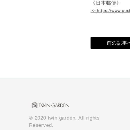
《日本郵便》
>> https://www.pos
前の記事
© 2020 twin garden. All rights
Reserved.