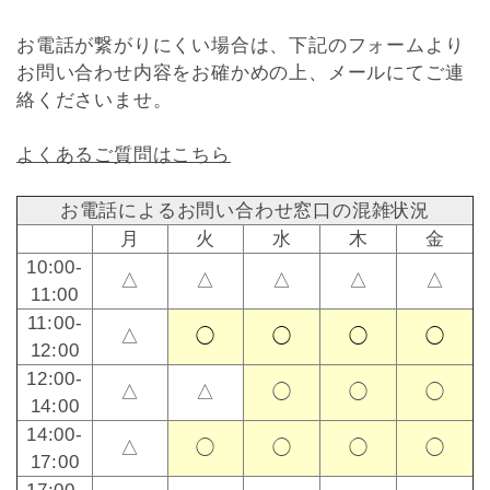
お電話が繋がりにくい場合は、下記のフォームより
お問い合わせ内容をお確かめの上、メールにてご連
絡くださいませ。
よくあるご質問はこちら
お電話によるお問い合わせ窓口の混雑状況
月
火
水
木
金
10:00-
△
△
△
△
△
11:00
11:00-
△
◯
◯
◯
◯
12:00
12:00-
△
△
◯
◯
◯
14:00
14:00-
△
◯
◯
◯
◯
17:00