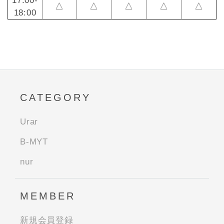
17:00-
△
△
△
△
△
18:00
CATEGORY
Urar
B-MYT
nur
MEMBER
新規会員登録