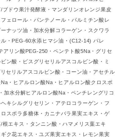
菌/ブドウ果汁発酵液・マンダリンオレンジ果皮
コフェロール・パンテノール・パルミチン酸レ
ピーナッツ油・加水分解コラーゲン・スクワラ
・PEG-60水添ヒマシ油・(C12-14) パレ
テアリン酸PEG-250・ペンテト酸5Na・グリセ
ルビン酸・ビスグリセリルアスコルビン酸・ミ
グリセリルアスコルビン酸・コーン油・アセチル
Na・ヒアルロン酸Na・ヒアルロン酸クロスポ
Na・加水分解ヒアルロン酸Na・ペンチレングリコ
ルヘキシルグリセリン・アテロコラーゲン・フ
クロスポラ多糖体・カニナバラ果実エキス・ゲ
茎/根エキス・タンニン酸・ハマメリス葉エキ
マギク花エキス・ユズ果実エキス・レモン果実