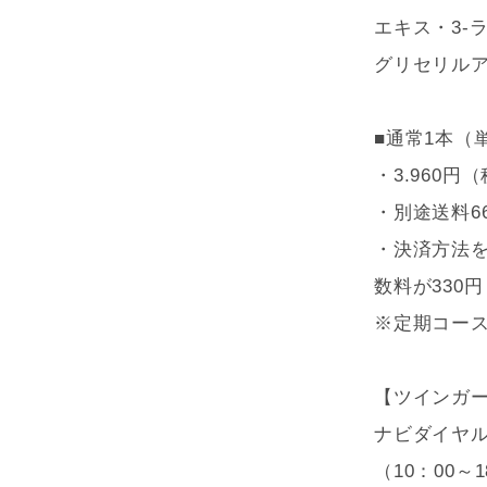
エキス・3-
グリセリル
■通常1本（
・3.960
・別途送料6
・決済方法
数料が330
※定期コー
【ツインガ
ナビダイヤ
（10：00～