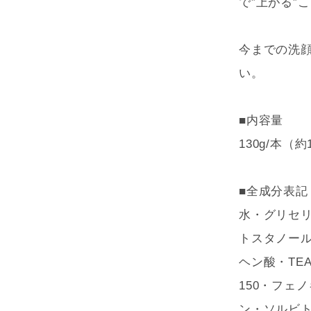
で”上がる”
今までの洗
い。
■内容量
130g/本（
■全成分表記
水・グリセリ
トスタノー
ヘン酸・TE
150・フェ
ン・ソルビ