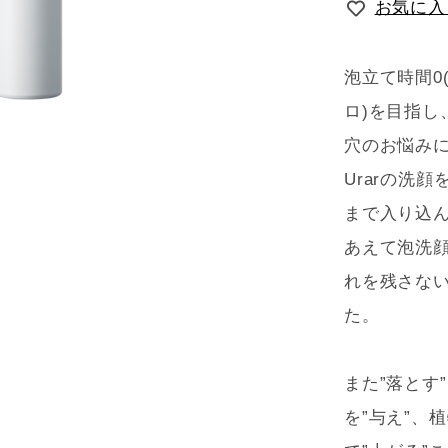
お気に入
泡立て時間0(
ロ)を目指し
穴のお悩みに
Urarの洗
まで入り込
あえて泡洗
れを残さな
た。
また”落とす
を”与え”、